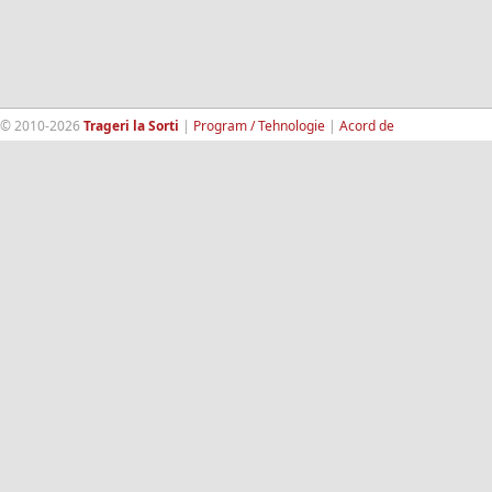
© 2010-2026
Trageri la Sorti
|
Program / Tehnologie
|
Acord de
confidentialitate
|
Termeni si conditii
|
Contact
|
193.189.98.18
RandomWinners.com
| Site securizat de