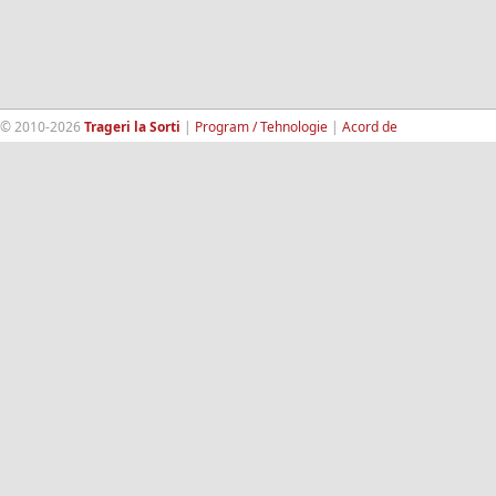
© 2010-2026
Trageri la Sorti
|
Program / Tehnologie
|
Acord de
confidentialitate
|
Termeni si conditii
|
Contact
|
193.189.98.18
RandomWinners.com
| Site securizat de