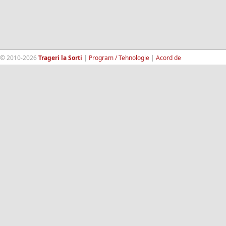
© 2010-2026
Trageri la Sorti
|
Program / Tehnologie
|
Acord de
confidentialitate
|
Termeni si conditii
|
Contact
|
193.189.98.18
RandomWinners.com
| Site securizat de