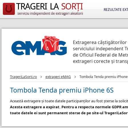
REZULTATE EX
Extragerea câștigătorilor
serviciului independent T
de Oficiul Federal de Metr
extrageri corecte și tran
TrageriLaSorti.ro
extrageri eMAG
Tombola Tenda premiu iPhone
Tombola Tenda premiu iPhone 6S
Această extragere și toate datele participanților au fost șterse la soli
Acesta extragere a expirat. Pentru a respecta normele GDPR am 
toate datele ei sunt permanent sterse de pe site-ul TrageriLaSor