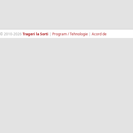
© 2010-2026
Trageri la Sorti
|
Program / Tehnologie
|
Acord de
confidentialitate
|
Termeni si conditii
|
Contact
|
193.189.98.18
RandomWinners.com
| Site securizat de