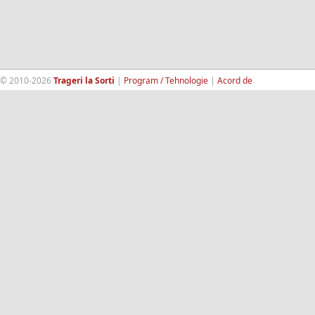
© 2010-2026
Trageri la Sorti
|
Program / Tehnologie
|
Acord de
confidentialitate
|
Termeni si conditii
|
Contact
|
193.189.98.18
RandomWinners.com
| Site securizat de