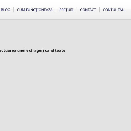
BLOG
CUM FUNCŢIONEAZĂ
PREŢURI
CONTACT
CONTUL TĂU
fectuarea unei extrageri cand toate