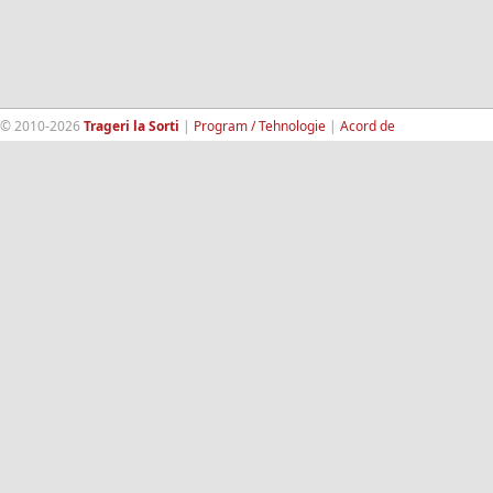
© 2010-2026
Trageri la Sorti
|
Program / Tehnologie
|
Acord de
confidentialitate
|
Termeni si conditii
|
Contact
|
193.189.98.18
RandomWinners.com
| Site securizat de