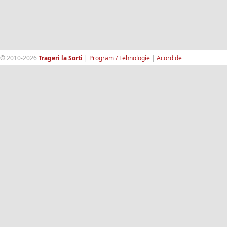
© 2010-2026
Trageri la Sorti
|
Program / Tehnologie
|
Acord de
confidentialitate
|
Termeni si conditii
|
Contact
|
193.189.98.18
RandomWinners.com
| Site securizat de