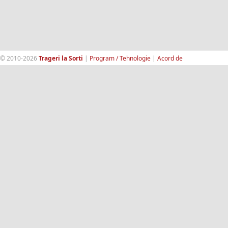
© 2010-2026
Trageri la Sorti
|
Program / Tehnologie
|
Acord de
confidentialitate
|
Termeni si conditii
|
Contact
|
193.189.98.18
RandomWinners.com
| Site securizat de