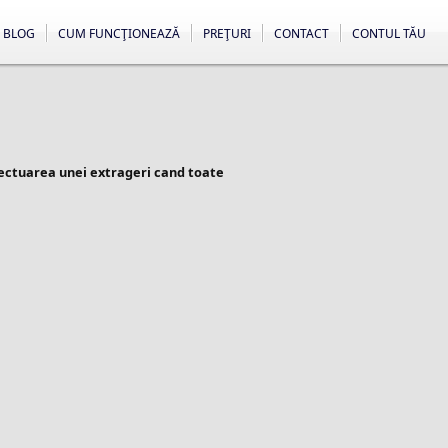
BLOG
CUM FUNCŢIONEAZĂ
PREŢURI
CONTACT
CONTUL TĂU
fectuarea unei extrageri cand toate