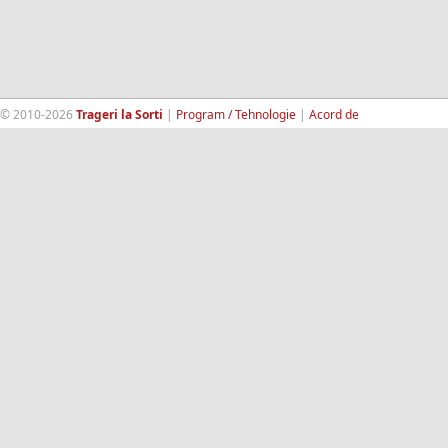
© 2010-2026
Trageri la Sorti
|
Program / Tehnologie
|
Acord de
confidentialitate
|
Termeni si conditii
|
Contact
|
193.189.98.18
RandomWinners.com
| Site securizat de