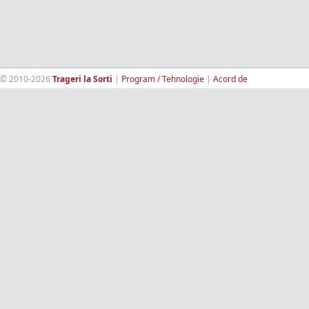
© 2010-2026
Trageri la Sorti
|
Program / Tehnologie
|
Acord de
confidentialitate
|
Termeni si conditii
|
Contact
|
193.189.98.18
RandomWinners.com
| Site securizat de