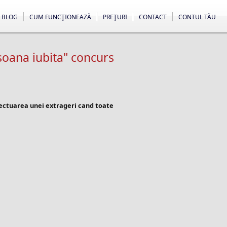
BLOG
CUM FUNCŢIONEAZĂ
PREŢURI
CONTACT
CONTUL TĂU
soana iubita" concurs
fectuarea unei extrageri cand toate