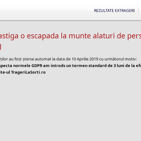
REZULTATE EXTRAGERI
astiga o escapada la munte alaturi de per
l
ților au fost șterse automat la data de 10 Aprilie 2019 cu următorul motiv:
especta normele GDPR am introds un termen standard de 3 luni de la e
te-ul TrageriLaSorti.ro