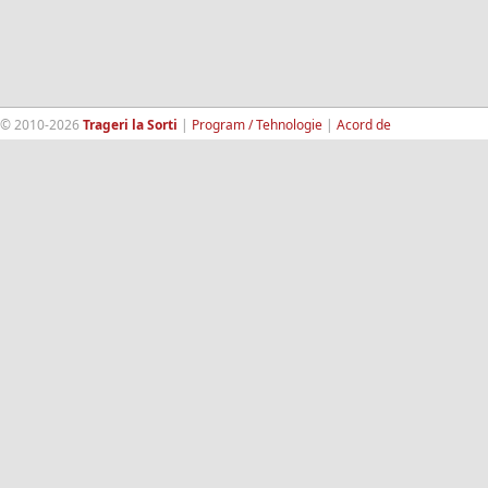
© 2010-2026
Trageri la Sorti
|
Program / Tehnologie
|
Acord de
confidentialitate
|
Termeni si conditii
|
Contact
|
193.189.98.18
RandomWinners.com
| Site securizat de