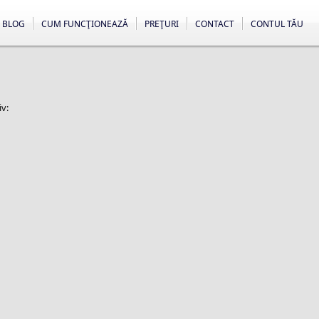
BLOG
CUM FUNCŢIONEAZĂ
PREŢURI
CONTACT
CONTUL TĂU
iv: