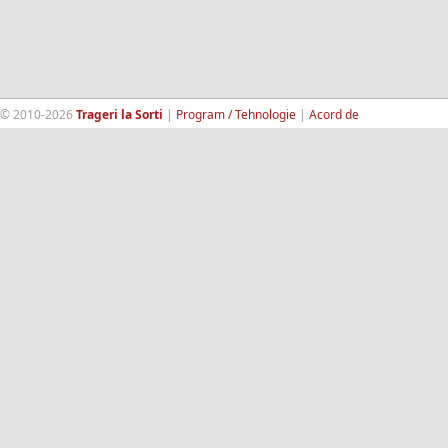
© 2010-2026
Trageri la Sorti
|
Program / Tehnologie
|
Acord de
confidentialitate
|
Termeni si conditii
|
Contact
|
193.189.98.18
RandomWinners.com
| Site securizat de