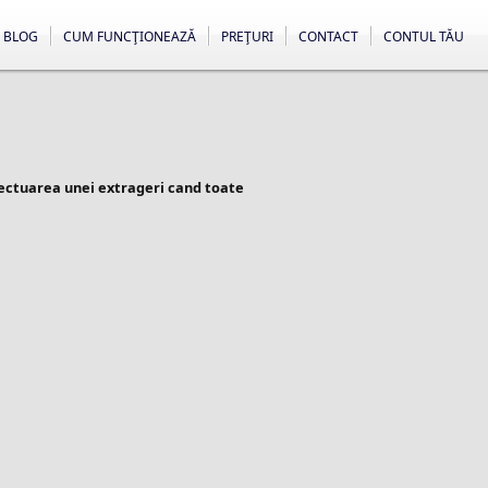
BLOG
CUM FUNCŢIONEAZĂ
PREŢURI
CONTACT
CONTUL TĂU
fectuarea unei extrageri cand toate