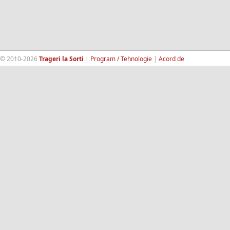
© 2010-2026
Trageri la Sorti
|
Program / Tehnologie
|
Acord de
confidentialitate
|
Termeni si conditii
|
Contact
|
193.189.98.18
RandomWinners.com
| Site securizat de