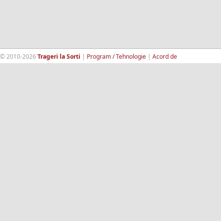
© 2010-2026
Trageri la Sorti
|
Program / Tehnologie
|
Acord de
confidentialitate
|
Termeni si conditii
|
Contact
|
193.189.98.18
RandomWinners.com
| Site securizat de