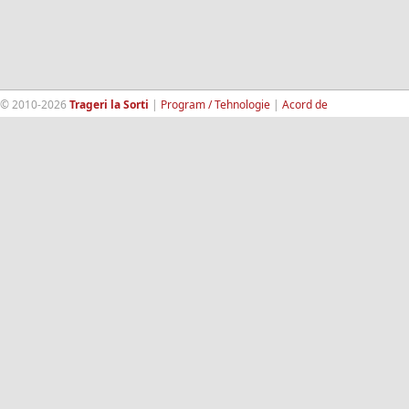
© 2010-2026
Trageri la Sorti
|
Program / Tehnologie
|
Acord de
confidentialitate
|
Termeni si conditii
|
Contact
|
193.189.98.18
RandomWinners.com
| Site securizat de