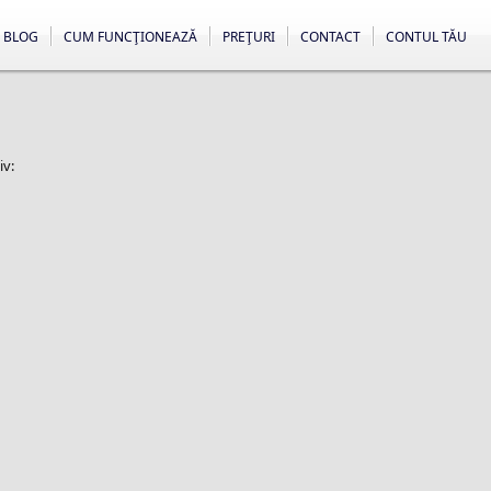
BLOG
CUM FUNCŢIONEAZĂ
PREŢURI
CONTACT
CONTUL TĂU
iv: