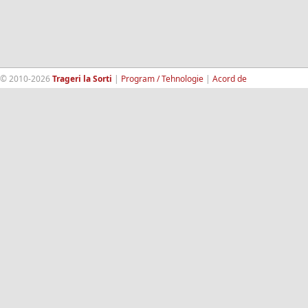
© 2010-2026
Trageri la Sorti
|
Program / Tehnologie
|
Acord de
confidentialitate
|
Termeni si conditii
|
Contact
|
193.189.98.18
RandomWinners.com
| Site securizat de