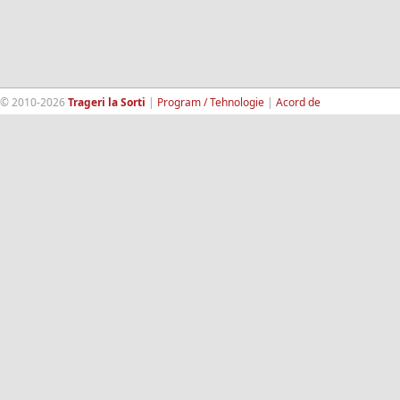
© 2010-2026
Trageri la Sorti
|
Program / Tehnologie
|
Acord de
confidentialitate
|
Termeni si conditii
|
Contact
|
193.189.98.18
RandomWinners.com
| Site securizat de