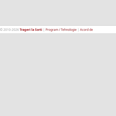
© 2010-2026
Trageri la Sorti
|
Program / Tehnologie
|
Acord de
confidentialitate
|
Termeni si conditii
|
Contact
|
193.189.98.18
RandomWinners.com
| Site securizat de