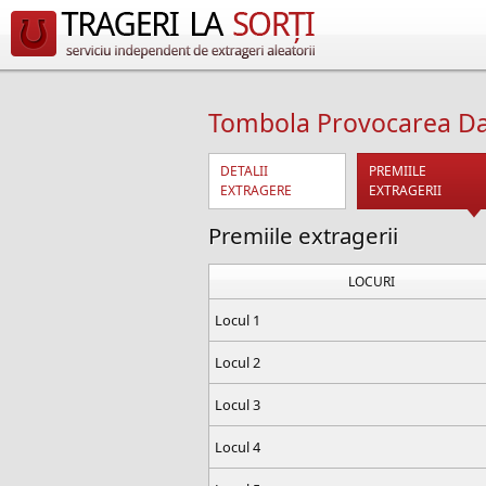
Tombola Provocarea Dat
DETALII
PREMIILE
EXTRAGERE
EXTRAGERII
Premiile extragerii
LOCURI
Locul 1
Locul 2
Locul 3
Locul 4