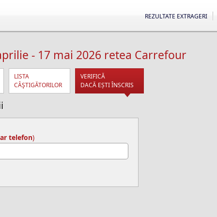
REZULTATE EXTRAGERI
prilie - 17 mai 2026 retea Carrefour
LISTA
VERIFICĂ
CÂŞTIGĂTORILOR
DACĂ EȘTI ÎNSCRIS
i
r telefon
)