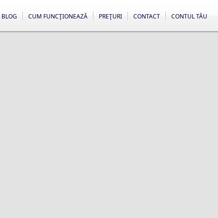
BLOG
CUM FUNCŢIONEAZĂ
PREŢURI
CONTACT
CONTUL TĂU