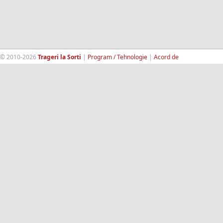
© 2010-2026
Trageri la Sorti
|
Program / Tehnologie
|
Acord de
confidentialitate
|
Termeni si conditii
|
Contact
|
193.189.98.18
RandomWinners.com
| Site securizat de