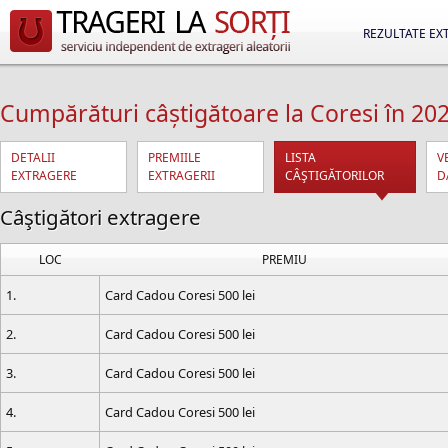
REZULTATE EX
Cumpărături câștigătoare la Coresi în 2026
DETALII
PREMIILE
LISTA
V
EXTRAGERE
EXTRAGERII
CÂŞTIGĂTORILOR
D
Câştigători extragere
LOC
PREMIU
1.
Card Cadou Coresi 500 lei
2.
Card Cadou Coresi 500 lei
3.
Card Cadou Coresi 500 lei
4.
Card Cadou Coresi 500 lei