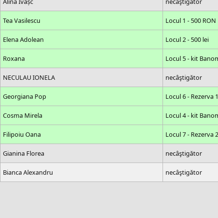
Alina Ivașc
necâştigător
Tea Vasilescu
Locul 1 - 500 RON
Elena Adolean
Locul 2 - 500 lei
Roxana
Locul 5 - kit Bano
NECULAU IONELA
necâştigător
Georgiana Pop
Locul 6 - Rezerva 
Cosma Mirela
Locul 4 - kit Bano
Filipoiu Oana
Locul 7 - Rezerva 
Gianina Florea
necâştigător
Bianca Alexandru
necâştigător