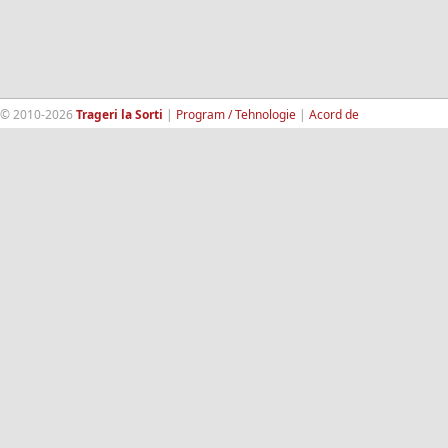
© 2010-2026
Trageri la Sorti
|
Program / Tehnologie
|
Acord de
confidentialitate
|
Termeni si conditii
|
Contact
|
193.189.98.18
RandomWinners.com
| Site securizat de