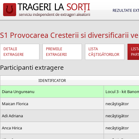
REZULTATE EX
S1 Provocarea Cresterii si diversificarii v
DETALII
PREMIILE
LISTA
LIST
EXTRAGERE
EXTRAGERII
CÂŞTIGĂTORILOR
PAR
Participanti extragere
IDENTIFICATOR
Diana Ungureanu
Locul 3 - kit Bano
Maican Florica
necâştigător
Adi Adriana
necâştigător
Anca Hirica
necâştigător