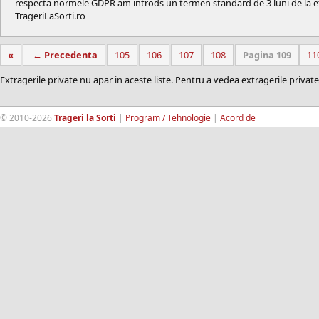
respecta normele GDPR am introds un termen standard de 3 luni de la efe
TrageriLaSorti.ro
«
← Precedenta
105
106
107
108
Pagina 109
11
Extragerile private nu apar in aceste liste. Pentru a vedea extragerile private
© 2010-2026
Trageri la Sorti
|
Program / Tehnologie
|
Acord de
confidentialitate
|
Termeni si conditii
|
Contact
|
193.189.98.18
RandomWinners.com
| Site securizat de