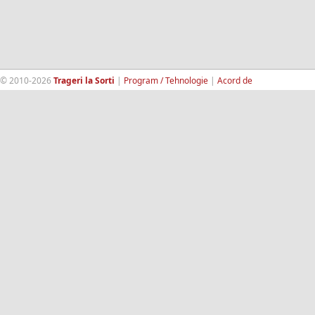
© 2010-2026
Trageri la Sorti
|
Program / Tehnologie
|
Acord de
confidentialitate
|
Termeni si conditii
|
Contact
|
193.189.98.18
RandomWinners.com
| Site securizat de