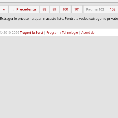
«
← Precedenta
98
99
100
101
Pagina 102
103
Extragerile private nu apar in aceste liste. Pentru a vedea extragerile private
© 2010-2026
Trageri la Sorti
|
Program / Tehnologie
|
Acord de
confidentialitate
|
Termeni si conditii
|
Contact
|
193.189.98.18
RandomWinners.com
| Site securizat de